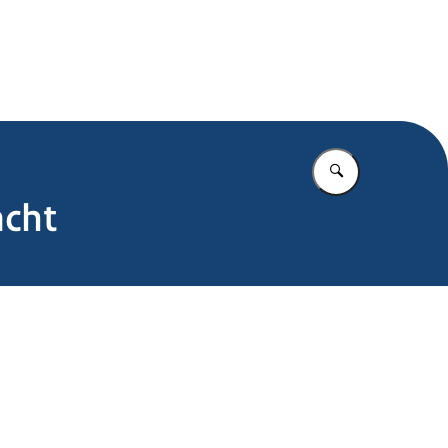
.nl
Vul in wat u z
acht