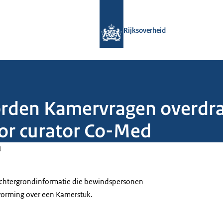
Naar de homepage van Rijksoverheid
Rijksoverheid
oorden Kamervragen overdr
or curator Co-Med
4
 achtergrondinformatie die bewindspersonen
tvorming over een Kamerstuk.