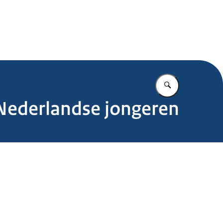
.nl
Vul in wat u z
Nederlandse jongeren