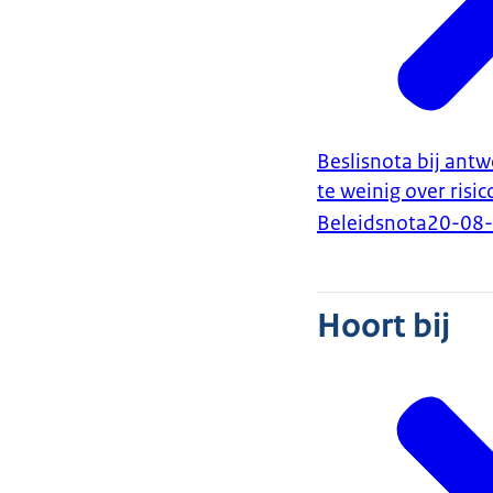
Beslisnota bij ant
te weinig over risic
Beleidsnota
20-08
Hoort bij