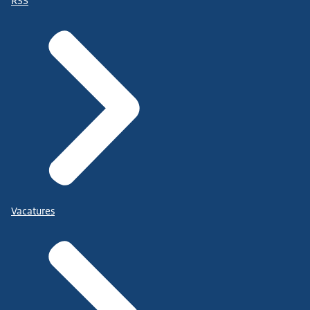
RSS
Vacatures