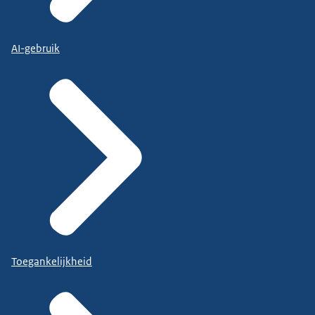
AI-gebruik
Toegankelijkheid