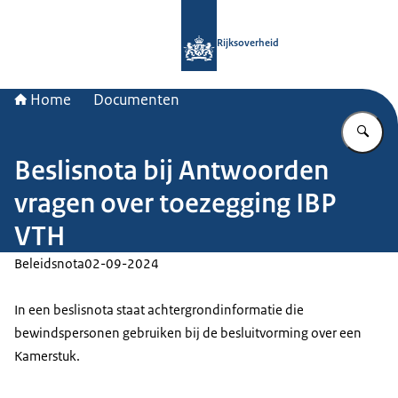
Naar de homepage van Rijksoverheid
Rijksoverheid
Home
Documenten
Vu
Beslisnota bij Antwoorden
vragen over toezegging IBP
VTH
Beleidsnota
02-09-2024
In een beslisnota staat achtergrondinformatie die
bewindspersonen gebruiken bij de besluitvorming over een
Kamerstuk.