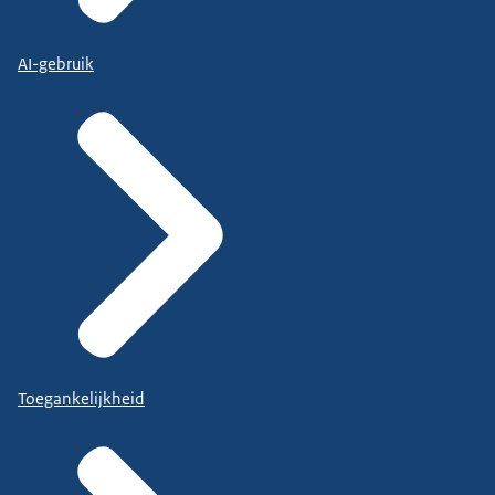
AI-gebruik
Toegankelijkheid