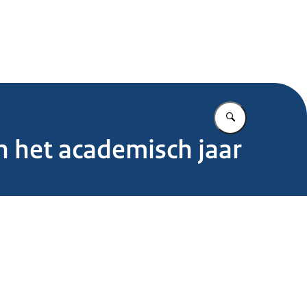
.nl
Vul in wat u z
n het academisch jaar