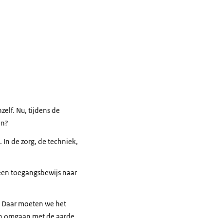
elf. Nu, tijdens de
en?
 In de zorg, de techniek,
 een toegangsbewijs naar
. Daar moeten we het
ren omgaan met de aarde