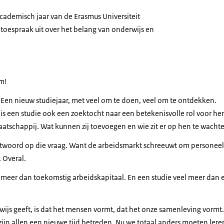
cademisch jaar van de Erasmus Universiteit
 toespraak uit over het belang van onderwijs en
m!
Een nieuw studiejaar, met veel om te doen, veel om te ontdekken.
s een studie ook een zoektocht naar een betekenisvolle rol voor henz
maatschappij. Wat kunnen zij toevoegen en wie zit er op hen te wacht
antwoord op die vraag. Want de arbeidsmarkt schreeuwt om personeel.
 Overal.
l meer dan toekomstig arbeidskapitaal. En een studie veel meer dan
ijs geeft, is dat het mensen vormt, dat het onze samenleving vormt
ijn allen een nieuwe tijd betreden. Nu we totaal anders moeten le