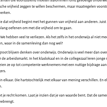
 docenten die voortdurend moeten slalommen rond gevoelige onderwer
he vrijheid zeggen te willen beschermen, maar maatregelen voorste
perken.
e dat vrijheid begint met het gunnen van vrijheid aan anderen. Juist 
ng oefenen om met die vrijheid om te gaan.
. We hebben veel te verliezen. Als het zelfs in het onderwijs al niet m
n, waar in de samenleving dan nog wel?
 groot blijven denken over onderwijs. Onderwijs is veel meer dan ove
r de arbeidsmarkt. In het klaslokaal en in de collegezaal leren jon
oeien ze op tot competente werknemers met een nuttige bijdrage aa
ers.
 elkaar. Die hartstochtelijk met elkaar van mening verschillen. En 
n.
ot je recht komen. Laat je inzien dat je van waarde bent. Dat de samen
eebrengt.