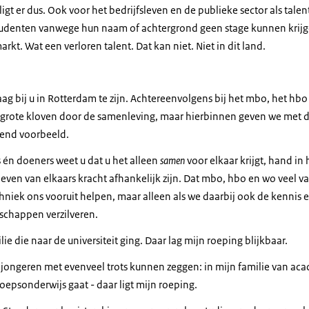
gt er dus. Ook voor het bedrijfsleven en de publieke sector als talent
tudenten vanwege hun naam of achtergrond geen stage kunnen krijg
kt. Wat een verloren talent. Dat kan niet. Niet in dit land.
ag bij u in Rotterdam te zijn. Achtereenvolgens bij het mbo, het hbo
 grote kloven door de samenleving, maar hierbinnen geven we met d
end voorbeeld.
 én doeners weet u dat u het alleen
samen
voor elkaar krijgt, hand in
leven van elkaars kracht afhankelijk zijn. Dat mbo, hbo en wo veel va
hniek ons vooruit helpen, maar alleen als we daarbij ook de kennis e
schappen verzilveren.
lie die naar de universiteit ging. Daar lag mijn
roeping blijkbaar.
 jongeren met evenveel trots kunnen zeggen: in mijn familie van a
roepsonderwijs gaat - daar ligt mijn
roeping.