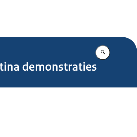
.nl
Vul in wat u z
tina demonstraties