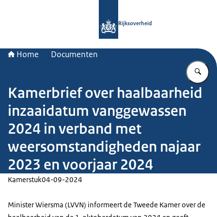
Naar de homepage van Rijksoverheid
Rijksoverheid
Home
Documenten
Vu
Kamerbrief over haalbaarheid
inzaaidatum vanggewassen
2024 in verband met
weersomstandigheden najaar
2023 en voorjaar 2024
Kamerstuk
04-09-2024
Minister Wiersma (LVVN) informeert de Tweede Kamer over de