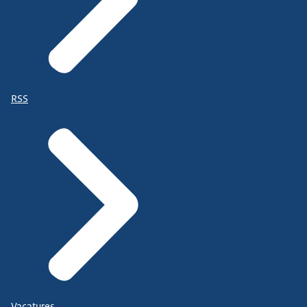
RSS
Vacatures