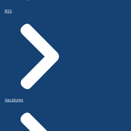
RSS
Vacatures