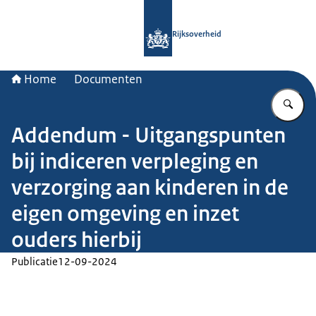
Naar de homepage van Rijksoverheid
Rijksoverheid
Home
Documenten
Vu
Addendum - Uitgangspunten
bij indiceren verpleging en
verzorging aan kinderen in de
eigen omgeving en inzet
ouders hierbij
Publicatie
12-09-2024