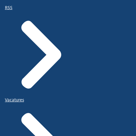
RSS
Vacatures