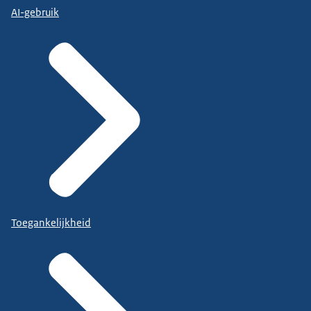
AI-gebruik
Toegankelijkheid