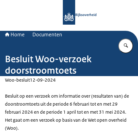
Naar de homepage van Rijksoverheid
Rijksoverheid
Home
Documenten
Vu
Besluit Woo-verzoek
doorstroomtoets
Woo-besluit
12-09-2024
Besluit op een verzoek om informatie over (resultaten van) de
doorstroomtoets uit de periode 6 februari tot en met 29
februari 2024 en de periode 1 april tot en met 31 mei 2024.
Het gaat om een verzoek op basis van de Wet open overheid
(Woo).