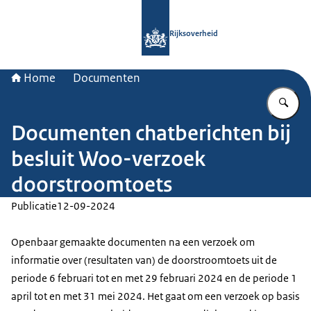
Naar de homepage van Rijksoverheid
Rijksoverheid
Home
Documenten
Vu
Documenten chatberichten bij
besluit Woo-verzoek
doorstroomtoets
Publicatie
12-09-2024
Openbaar gemaakte documenten na een verzoek om
informatie over (resultaten van) de doorstroomtoets uit de
periode 6 februari tot en met 29 februari 2024 en de periode 1
april tot en met 31 mei 2024. Het gaat om een verzoek op basis