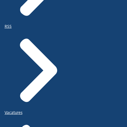
RSS
Vacatures