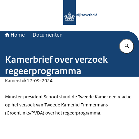
Naar de homepage van Rijksoverheid
Rijksoverheid
Home
Documenten
Vu
Kamerbrief over verzoek
regeerprogramma
Kamerstuk
12-09-2024
Minister-president Schoof stuurt de Tweede Kamer een reactie
op het verzoek van Tweede Kamerlid Timmermans
(GroenLinks/PVDA) over het regeerprogramma.