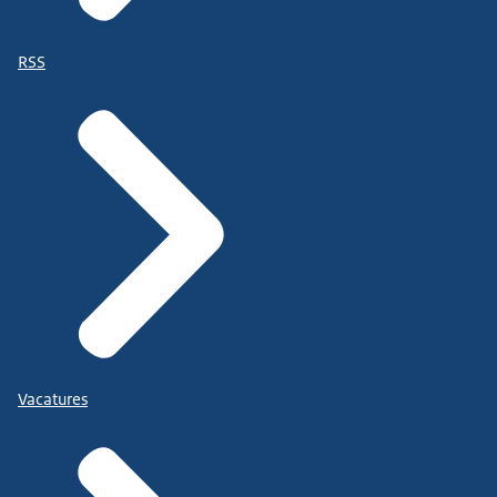
RSS
Vacatures