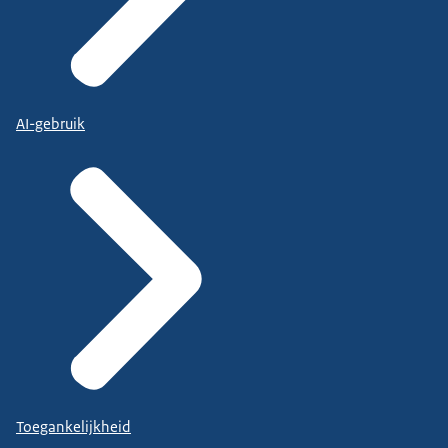
AI-gebruik
Toegankelijkheid