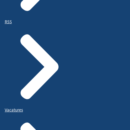
RSS
Vacatures