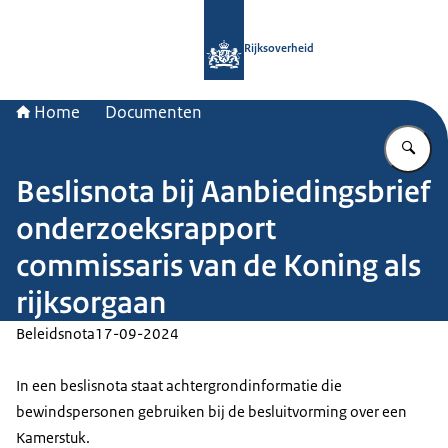
Naar de homepage van Rijksoverheid
Rijksoverheid
Home
Documenten
Vu
Beslisnota bij Aanbiedingsbrief
onderzoeksrapport
commissaris van de Koning als
rijksorgaan
Beleidsnota
17-09-2024
In een beslisnota staat achtergrondinformatie die
bewindspersonen gebruiken bij de besluitvorming over een
Kamerstuk.