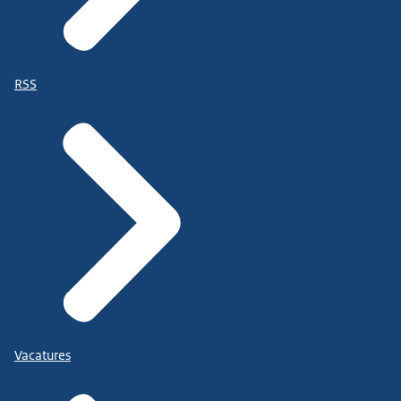
RSS
Vacatures