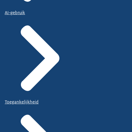
AI-gebruik
Toegankelijkheid