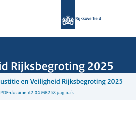
Naar de homepage van Rijksoverheid
Rijksoverheid
eid Rijksbegroting 2025
Justitie en Veiligheid Rijksbegroting 2025
4
PDF-document
2.04 MB
258 pagina's