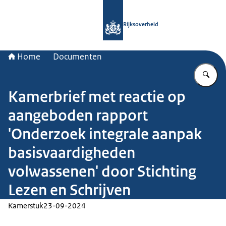
Naar de homepage van Rijksoverheid
Rijksoverheid
Home
Documenten
Vu
Kamerbrief met reactie op
aangeboden rapport
'Onderzoek integrale aanpak
basisvaardigheden
volwassenen' door Stichting
Lezen en Schrijven
Kamerstuk
23-09-2024