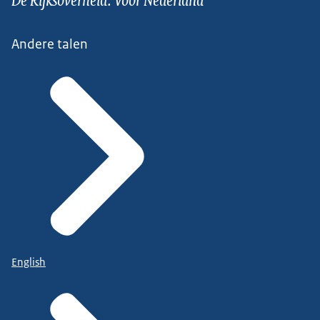
Andere talen
English