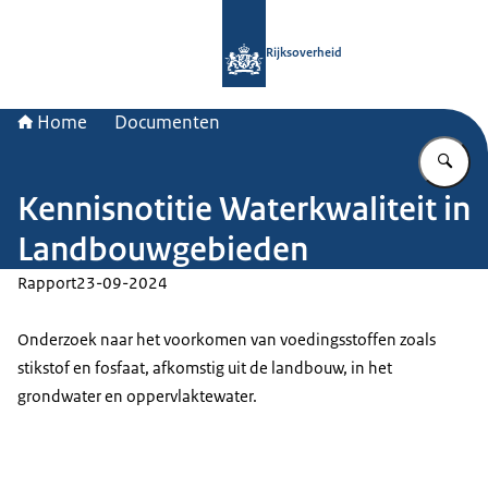
Naar de homepage van Rijksoverheid
Rijksoverheid
Home
Documenten
Vu
Kennisnotitie Waterkwaliteit in
Landbouwgebieden
Rapport
23-09-2024
Onderzoek naar het voorkomen van voedingsstoffen zoals
stikstof en fosfaat, afkomstig uit de landbouw, in het
grondwater en oppervlaktewater.