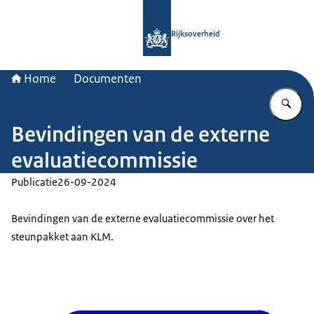
Naar de homepage van Rijksoverheid
Rijksoverheid
Home
Documenten
Vu
Bevindingen van de externe
evaluatiecommissie
Publicatie
26-09-2024
Bevindingen van de externe evaluatiecommissie over het
steunpakket aan KLM.