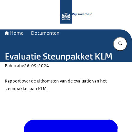
Naar de homepage van Rijksoverheid
Rijksoverheid
Home
Documenten
Vu
Evaluatie Steunpakket KLM
Publicatie
26-09-2024
Rapport over de uitkomsten van de evaluatie van het
steunpakket aan KLM.