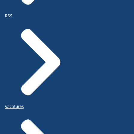
RSS
Vacatures