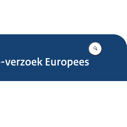
.nl
Vul in wat u z
-verzoek Europees