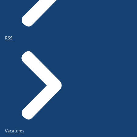
RSS
Vacatures