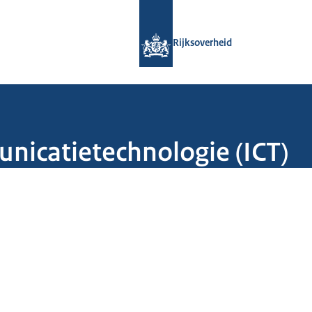
Naar de homepage van Rijksoverheid
Rijksoverheid
nicatietechnologie (ICT)