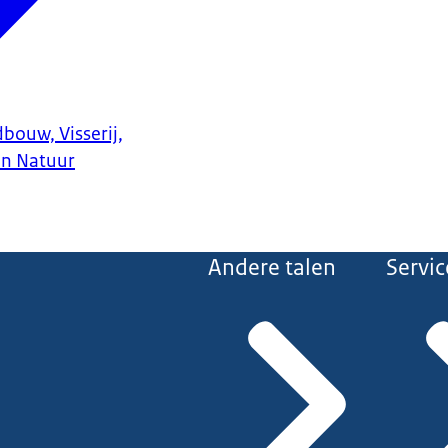
bouw, Visserij,
en Natuur
Andere talen
Servic