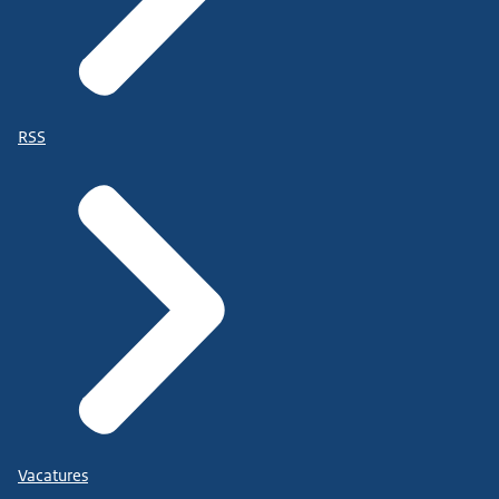
RSS
Vacatures