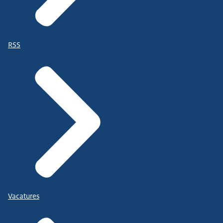
RSS
Vacatures