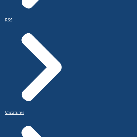
RSS
Vacatures