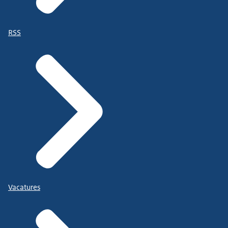
RSS
Vacatures