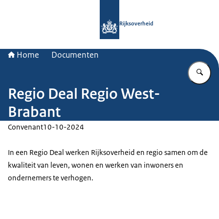
Naar de homepage van Rijksoverheid
Rijksoverheid
Home
Documenten
Vu
Regio Deal Regio West-
Brabant
Convenant
10-10-2024
In een Regio Deal werken Rijksoverheid en regio samen om de
kwaliteit van leven, wonen en werken van inwoners en
ondernemers te verhogen.