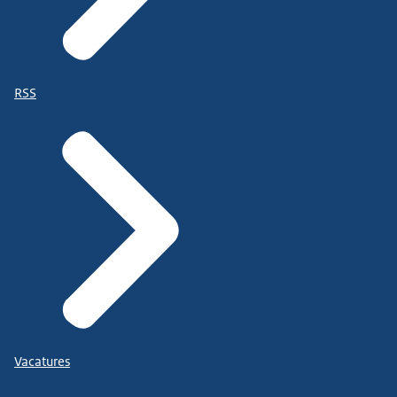
RSS
Vacatures