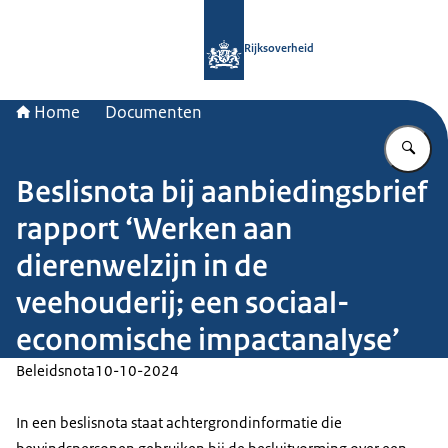
Naar de homepage van Rijksoverheid
Rijksoverheid
Home
Documenten
Vu
Beslisnota bij aanbiedingsbrief
rapport ‘Werken aan
dierenwelzijn in de
veehouderij; een sociaal-
economische impactanalyse’
Beleidsnota
10-10-2024
In een beslisnota staat achtergrondinformatie die