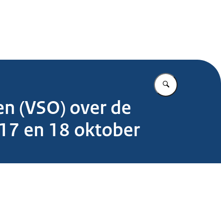
.nl
Vul in wat u z
n (VSO) over de
17 en 18 oktober