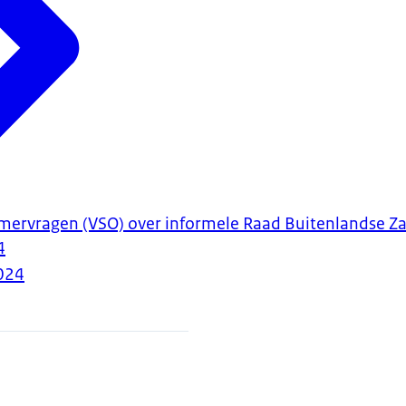
ervragen (VSO) over informele Raad Buitenlandse Z
4
024