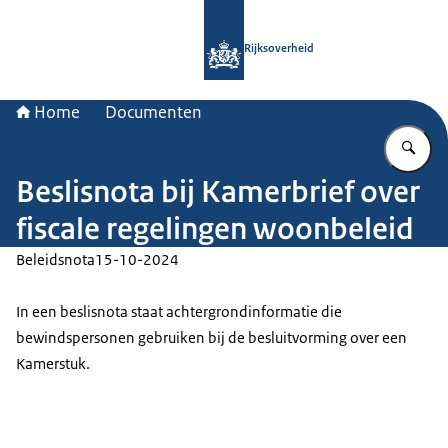
Naar de homepage van Rijksoverheid
Rijksoverheid
Home
Documenten
Vu
Beslisnota bij Kamerbrief over
fiscale regelingen woonbeleid
Beleidsnota
15-10-2024
In een beslisnota staat achtergrondinformatie die
bewindspersonen gebruiken bij de besluitvorming over een
Kamerstuk.