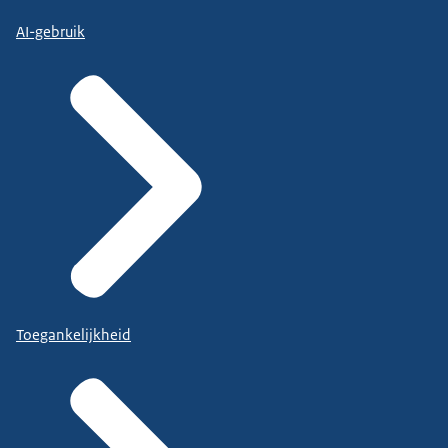
AI-gebruik
Toegankelijkheid