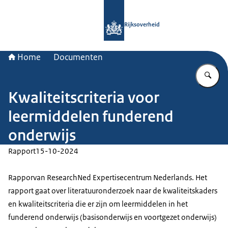
Naar de homepage van Rijksoverheid
Rijksoverheid
Home
Documenten
Vu
Kwaliteitscriteria voor
leermiddelen funderend
onderwijs
Rapport
15-10-2024
Rapporvan ResearchNed Expertisecentrum Nederlands. Het
rapport gaat over literatuuronderzoek naar de kwaliteitskaders
en kwaliteitscriteria die er zijn om leermiddelen in het
funderend onderwijs (basisonderwijs en voortgezet onderwijs)