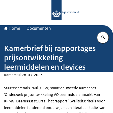
Naar de homepage van Rijksoverheid
Rijksoverheid
Home
Documenten
Vu
Kamerbrief bij rapportages
prijsontwikkeling
leermiddelen en devices
Kamerstuk
28-03-2025
Staatssecretaris Paul (OCW) stuurt de Tweede Kamer het
'Onderzoek prijsontwikkeling VO Leermiddelenmarkt' van
KPMG. Daarnaast stuurt zij het rapport 'Kwaliteitscriteria voor
leermiddelen funderend onderwijs – een literatuurstudie' van