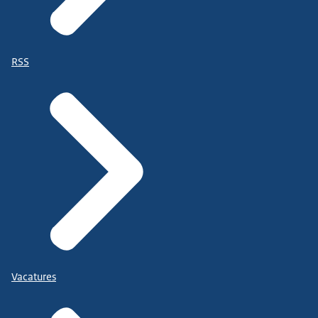
RSS
Vacatures