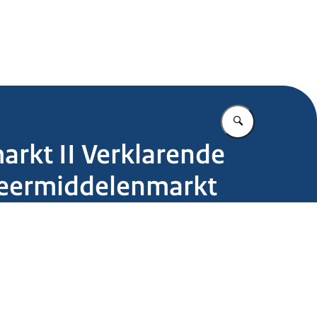
.nl
Vul in wat u z
rkt II Verklarende
 Leermiddelenmarkt