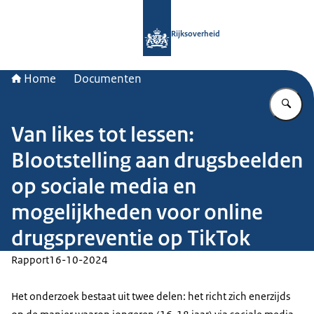
Naar de homepage van Rijksoverheid
Rijksoverheid
Home
Documenten
Vu
Van likes tot lessen:
Blootstelling aan drugsbeelden
op sociale media en
mogelijkheden voor online
drugspreventie op TikTok
Rapport
16-10-2024
Het onderzoek bestaat uit twee delen: het richt zich enerzijds