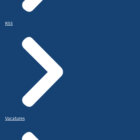
RSS
Vacatures