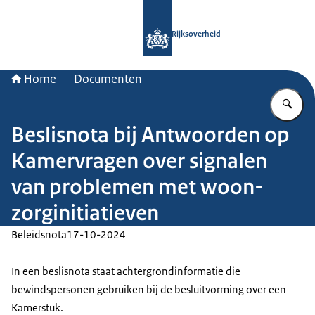
Naar de homepage van Rijksoverheid
Rijksoverheid
Home
Documenten
Vu
Beslisnota bij Antwoorden op
Kamervragen over signalen
van problemen met woon-
zorginitiatieven
Beleidsnota
17-10-2024
In een beslisnota staat achtergrondinformatie die
bewindspersonen gebruiken bij de besluitvorming over een
Kamerstuk.