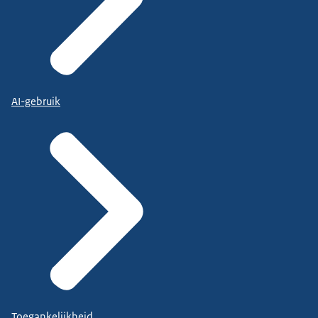
AI-gebruik
Toegankelijkheid