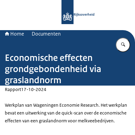
Naar de homepage van Rijksoverheid
Rijksoverheid
Home
Documenten
Vu
Economische effecten
grondgebondenheid via
graslandnorm
Rapport
17-10-2024
Werkplan van Wageningen Economie Research. Het werkplan
bevat een uitwerking van de quick-scan over de economische
effecten van een graslandnorm voor melkveebedrijven.