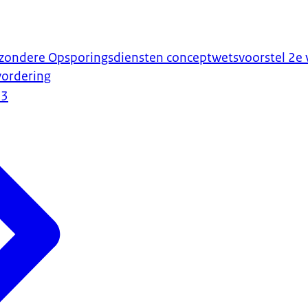
jzondere Opsporingsdiensten conceptwetsvoorstel 2e v
vordering
23