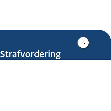
.nl
Vul in wat u z
Strafvordering