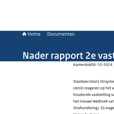
Home
Documenten
Nader rapport 2e vas
Kamerstuk
09-10-2024
Staatssecretaris Struyc
(JenV) reageren op het a
houdende vaststelling v
het nieuwe Wetboek van 
Strafvordering). Zij vra