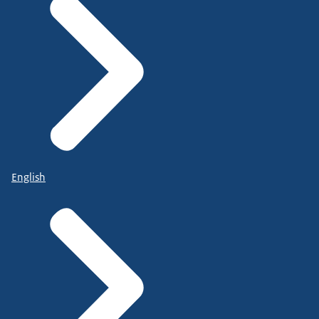
English