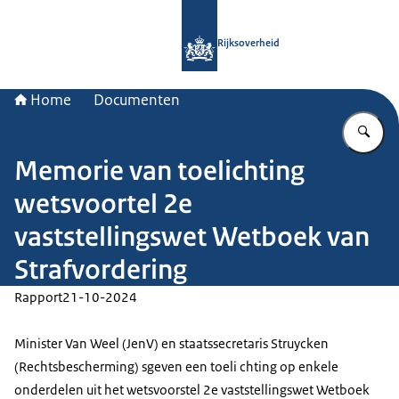
Naar de homepage van Rijksoverheid
Rijksoverheid
Home
Documenten
Vu
Memorie van toelichting
wetsvoortel 2e
vaststellingswet Wetboek van
Strafvordering
Rapport
21-10-2024
Minister Van Weel (JenV) en staatssecretaris Struycken
(Rechtsbescherming) sgeven een toeli chting op enkele
onderdelen uit het wetsvoorstel 2e vaststellingswet Wetboek