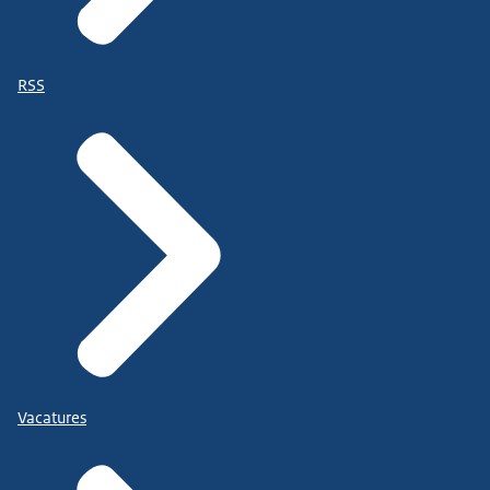
RSS
Vacatures