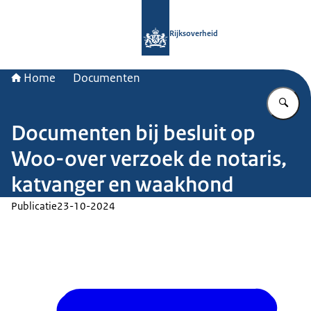
Naar de homepage van Rijksoverheid
Rijksoverheid
Home
Documenten
Vu
Documenten bij besluit op
Woo-over verzoek de notaris,
katvanger en waakhond
Publicatie
23-10-2024