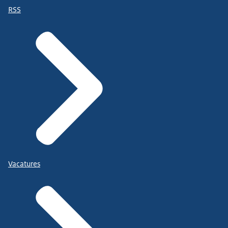
RSS
Vacatures