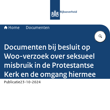
Naar de homepage van Rijksoverheid
Rijksoverheid
Home
Documenten
Vu
Documenten bij besluit op
Woo-verzoek over seksueel
misbruik in de Protestantse
Kerk en de omgang hiermee
Publicatie
23-10-2024