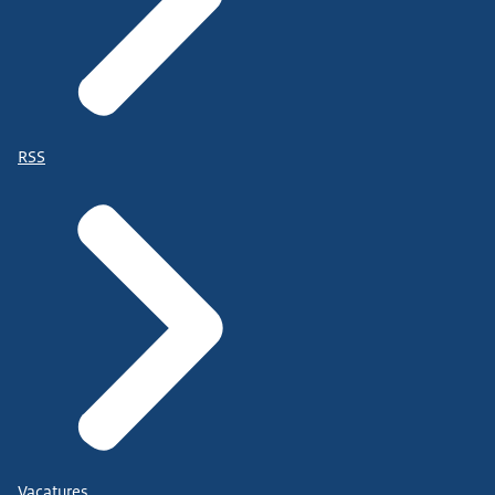
RSS
Vacatures