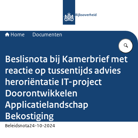
Naar de homepage van Rijksoverheid
Rijksoverheid
Home
Documenten
Vu
Beslisnota bij Kamerbrief met
reactie op tussentijds advies
heroriëntatie IT-project
Doorontwikkelen
Applicatielandschap
Bekostiging
Beleidsnota
24-10-2024