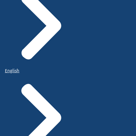
English