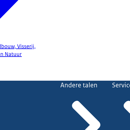
bouw, Visserij,
en Natuur
Andere talen
Servic