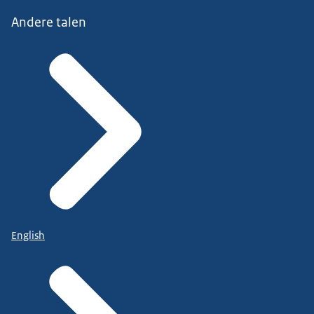
Andere talen
English