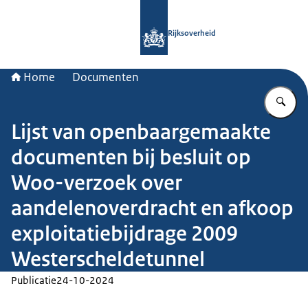
Naar de homepage van Rijksoverheid
Rijksoverheid
Home
Documenten
Vu
Lijst van openbaargemaakte
documenten bij besluit op
Woo-verzoek over
aandelenoverdracht en afkoop
exploitatiebijdrage 2009
Westerscheldetunnel
Publicatie
24-10-2024